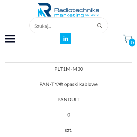
Search
for:
0
PLT1M-M30
PAN-TY/® opaski kablowe
PANDUIT
0
szt.