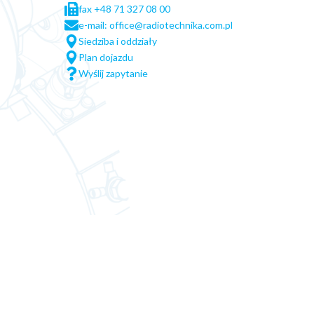
fax +48 71 327 08 00
e-mail: office@radiotechnika.com.pl
Siedziba i oddziały
Plan dojazdu
Wyślij zapytanie