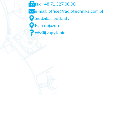
fax +48 71 327 08 00
e-mail: office@radiotechnika.com.pl
Siedziba i oddziały
Plan dojazdu
Wyślij zapytanie