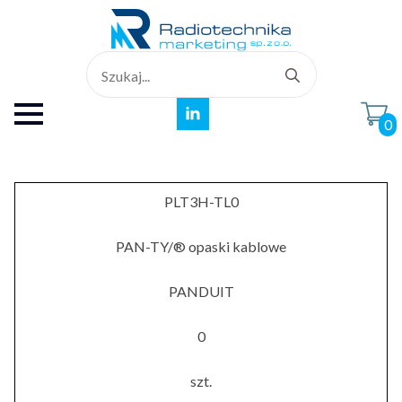
Search
for:
0
PLT3H-TL0
PAN-TY/® opaski kablowe
PANDUIT
0
szt.