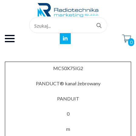
Search
for:
0
MC50X75IG2
PANDUCT® kanał żebrowany
PANDUIT
0
m