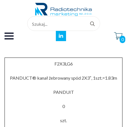
Search
for:
0
F2X3LG6
PANDUCT® kanał żebrowany spód 2X3″, 1szt.=1.83m
PANDUIT
0
szt.