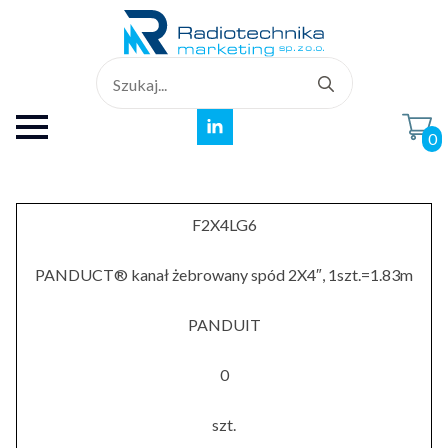
Search
for:
0
F2X4LG6
PANDUCT® kanał żebrowany spód 2X4″, 1szt.=1.83m
PANDUIT
0
szt.