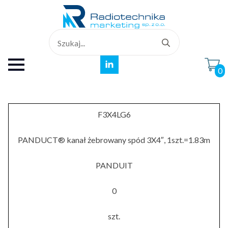
Search
for:
0
F3X4LG6
PANDUCT® kanał żebrowany spód 3X4″, 1szt.=1.83m
PANDUIT
0
szt.