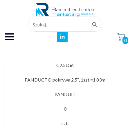
Search
for:
0
C2.5LG6
PANDUCT® pokrywa 2.5″, 1szt.=1.83m
PANDUIT
0
szt.