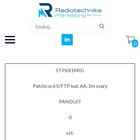
Search
for:
0
STP6X1MIG
Patchcord S/FTP kat. 6A, 1m szary
PANDUIT
0
szt.