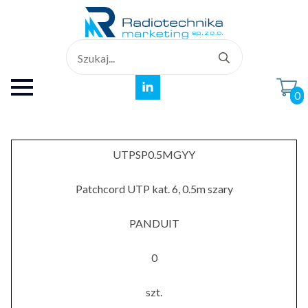
Search
for:
0
UTPSP0.5MGYY
Patchcord UTP kat. 6, 0.5m szary
PANDUIT
0
szt.