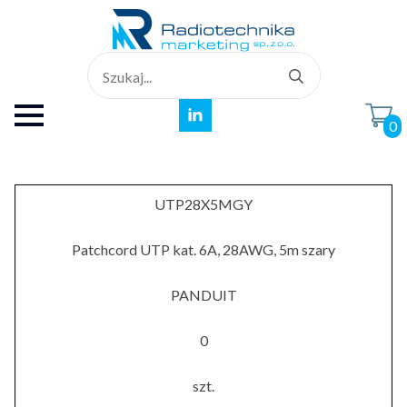
Search
for:
0
UTP28X5MGY
Patchcord UTP kat. 6A, 28AWG, 5m szary
PANDUIT
0
szt.