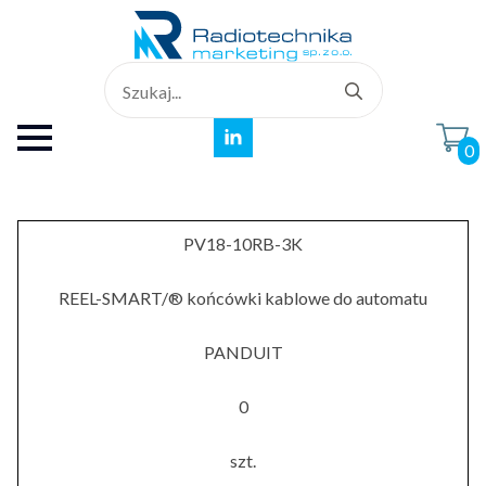
Search
for:
0
PV18-10RB-3K
REEL-SMART/® końcówki kablowe do automatu
PANDUIT
0
szt.