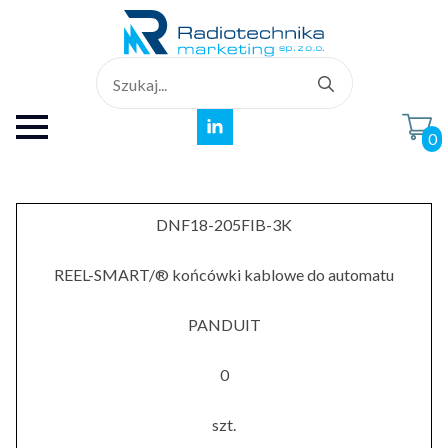
Search
for:
0
DNF18-205FIB-3K
REEL-SMART/® końcówki kablowe do automatu
PANDUIT
0
szt.