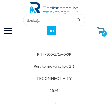
Search
for:
0
RNF-100-1/16-0-SP
Rura termokurczliwa 2:1
TE CONNECTIVITY
1574
m