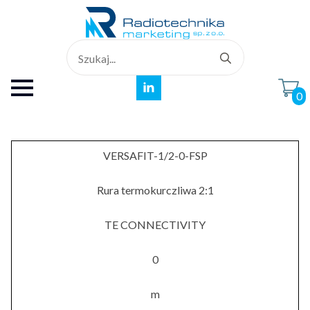
Search
for:
0
VERSAFIT-1/2-0-FSP
Rura termokurczliwa 2:1
TE CONNECTIVITY
0
m