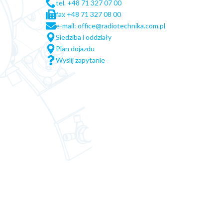
tel. +48 71 327 07 00
fax +48 71 327 08 00
e-mail: office@radiotechnika.com.pl
Siedziba i oddziały
Plan dojazdu
Wyślij zapytanie