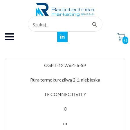
Search
for:
0
CGPT-12.7/6.4-6-SP
Rura termokurczliwa 2:1, niebieska
TE CONNECTIVITY
0
m