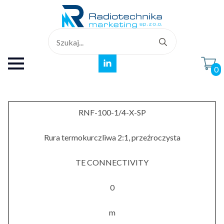
Search
for:
0
RNF-100-1/4-X-SP
Rura termokurczliwa 2:1, przeźroczysta
TE CONNECTIVITY
0
m