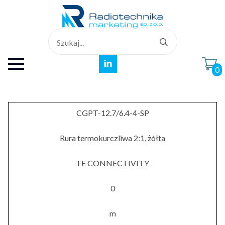
Search
for:
0
CGPT-12.7/6.4-4-SP
Rura termokurczliwa 2:1, żółta
TE CONNECTIVITY
0
m