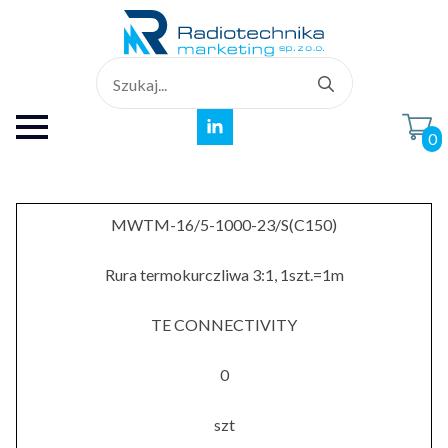
Search
for:
0
MWTM-16/5-1000-23/S(C150)
Rura termokurczliwa 3:1, 1szt.=1m
TE CONNECTIVITY
0
szt