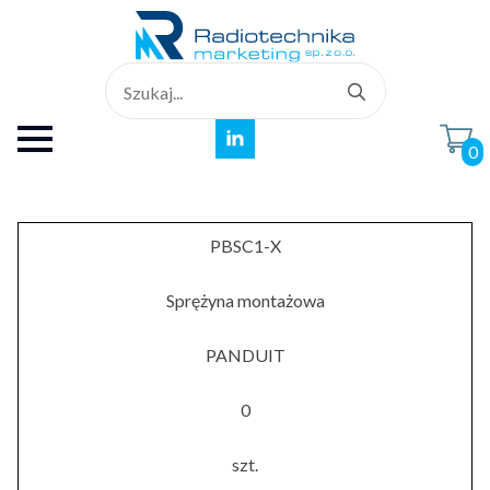
Search
for:
0
PBSC1-X
Sprężyna montażowa
PANDUIT
0
szt.