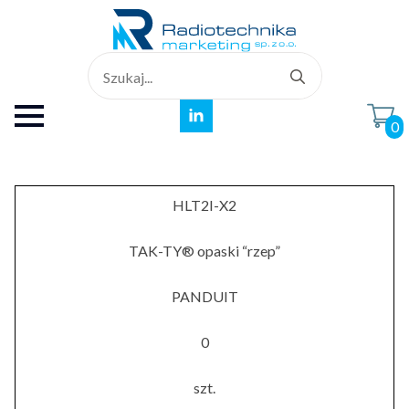
Search
for:
0
HLT2I-X2
TAK-TY® opaski “rzep”
PANDUIT
0
szt.