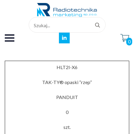
Search
for:
0
HLT2I-X6
TAK-TY® opaski “rzep”
PANDUIT
0
szt.