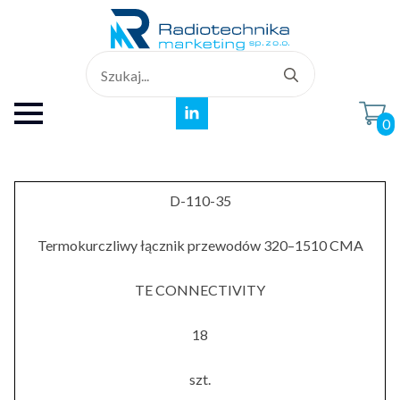
Search
for:
0
D-110-35
Termokurczliwy łącznik przewodów 320–1510 CMA
TE CONNECTIVITY
18
szt.