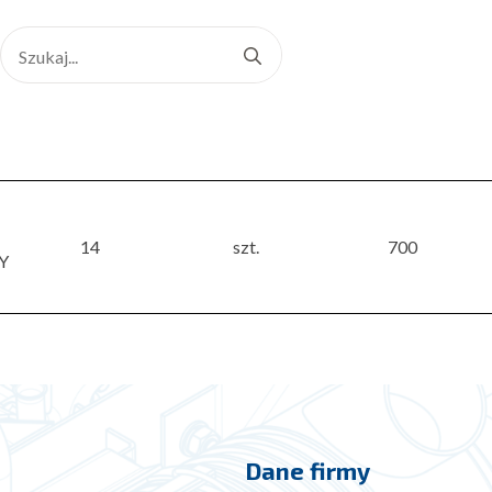
Search
for:
14
szt.
700
Y
Dane firmy