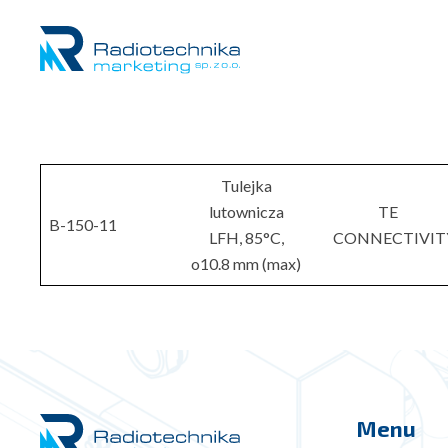
Tulejka
lutownicza
TE
B-150-11
LFH, 85°C,
CONNECTIVIT
o10.8 mm (max)
Menu