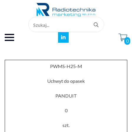
Search
for:
0
PWMS-H25-M
Uchwyt do opasek
PANDUIT
0
szt.