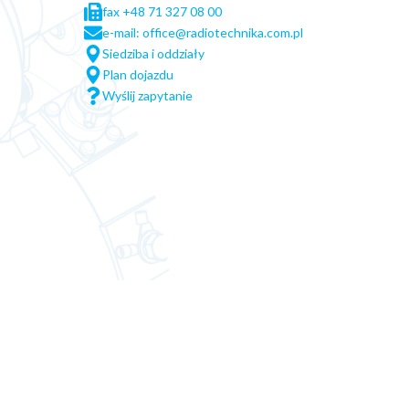
fax +48 71 327 08 00
e-mail: office@radiotechnika.com.pl
Siedziba i oddziały
Plan dojazdu
Wyślij zapytanie