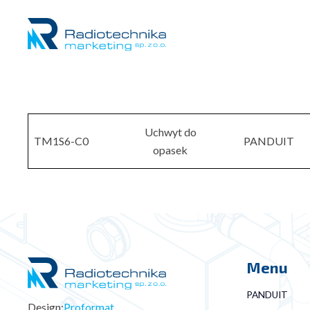
Uchwyt do
TM1S6-C0
PANDUIT
opasek
Menu
PANDUIT
Design:
Proformat