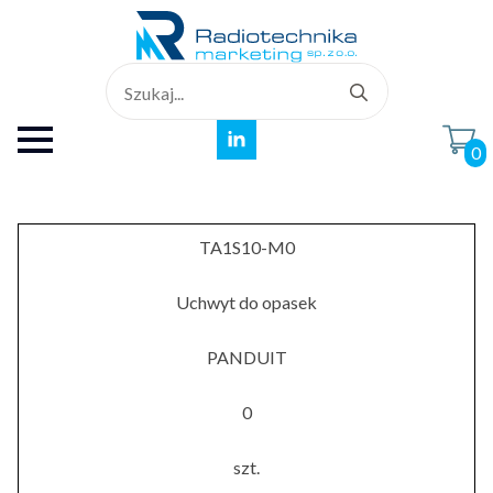
Search
for:
0
TA1S10-M0
Uchwyt do opasek
PANDUIT
0
szt.