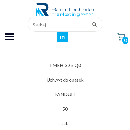
Search
for:
0
TMEH-S25-Q0
Uchwyt do opasek
PANDUIT
50
szt.