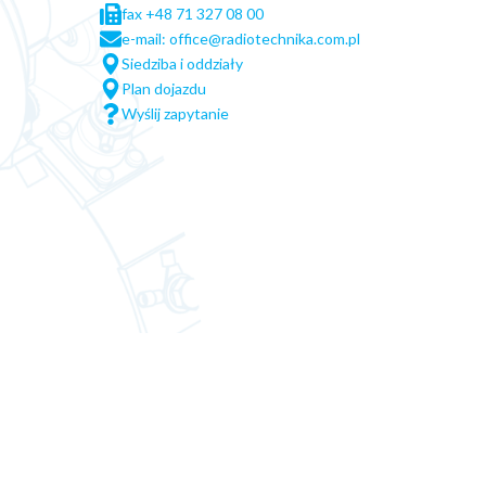
fax +48 71 327 08 00
e-mail: office@radiotechnika.com.pl
Siedziba i oddziały
Plan dojazdu
Wyślij zapytanie