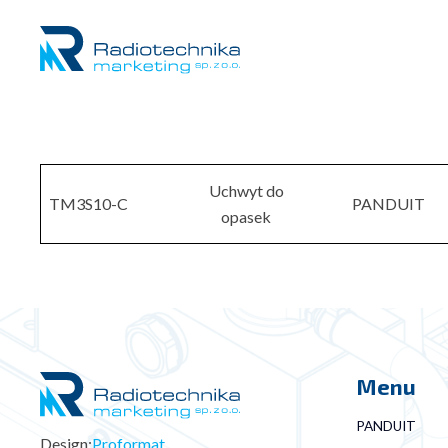
Uchwyt do
TM3S10-C
PANDUIT
opasek
Menu
PANDUIT
Design:
Proformat