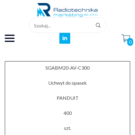
Search
for:
0
SGABM20-AV-C300
Uchwyt do opasek
PANDUIT
400
szt.