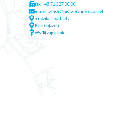
fax +48 71 327 08 00
e-mail: office@radiotechnika.com.pl
Siedziba i oddziały
Plan dojazdu
Wyślij zapytanie