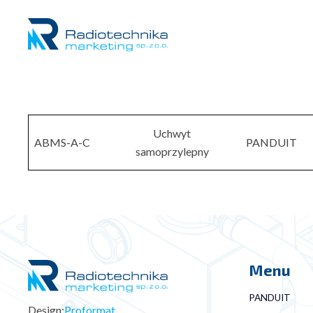
Uchwyt
ABMS-A-C
PANDUIT
samoprzylepny
Menu
PANDUIT
Design:
Proformat