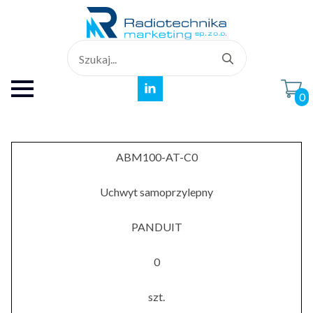
Search
for:
0
ABM100-AT-C0
Uchwyt samoprzylepny
PANDUIT
0
szt.