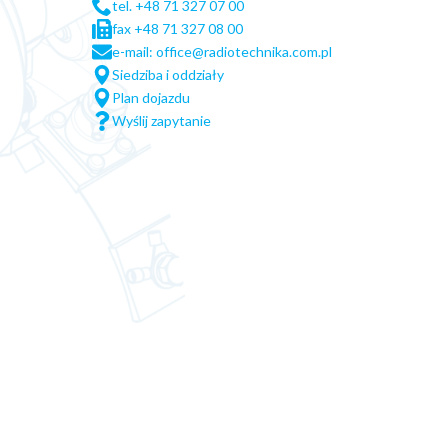
tel. +48 71 327 07 00
fax +48 71 327 08 00
e-mail: office@radiotechnika.com.pl
Siedziba i oddziały
Plan dojazdu
Wyślij zapytanie