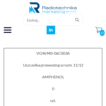
Search
for:
0
VG96940-06C003A
Uszczelka przewodząca rozm. 11/12
AMPHENOL
0
szt.