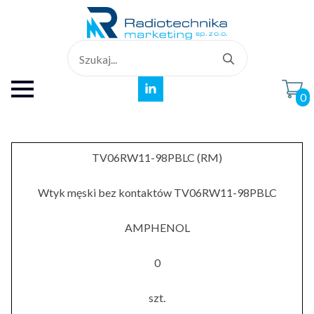
Search
for:
0
TV06RW11-98PBLC (RM)
Wtyk męski bez kontaktów TV06RW11-98PBLC
AMPHENOL
0
szt.