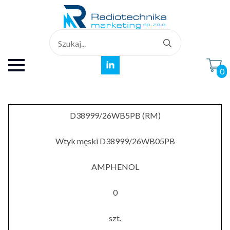
Search
for:
0
D38999/26WB5PB (RM)
Wtyk męski D38999/26WB05PB
AMPHENOL
0
szt.