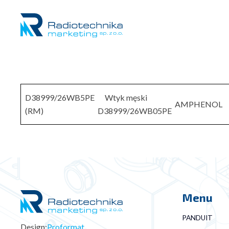
D38999/26WB5PE
Wtyk męski
AMPHENOL
(RM)
D38999/26WB05PE
Menu
PANDUIT
Design:
Proformat