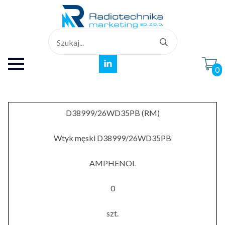
Search
for:
0
D38999/26WD35PB (RM)
Wtyk męski D38999/26WD35PB
AMPHENOL
0
szt.