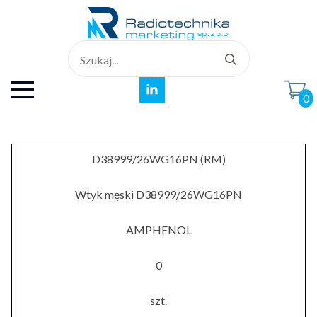
Search
for:
0
D38999/26WG16PN (RM)
Wtyk męski D38999/26WG16PN
AMPHENOL
0
szt.