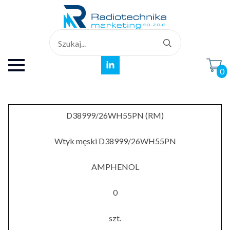
Search
for:
0
D38999/26WH55PN (RM)
Wtyk męski D38999/26WH55PN
AMPHENOL
0
szt.