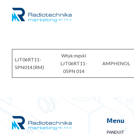
Wtyk męski
LJT06RT11-
LJT06RT11-
AMPHENOL
5PN014 (RM)
05PN 014
Menu
PANDUIT