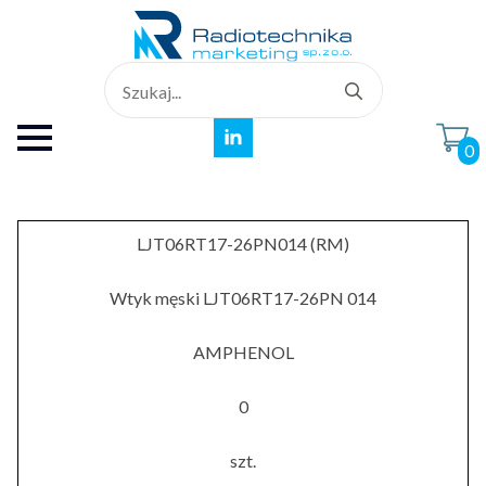
Search
for:
0
LJT06RT17-26PN014 (RM)
Wtyk męski LJT06RT17-26PN 014
AMPHENOL
0
szt.