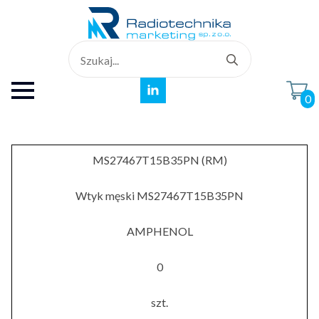
Search
for:
0
MS27467T15B35PN (RM)
Wtyk męski MS27467T15B35PN
AMPHENOL
0
szt.