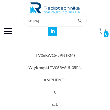
Search
for:
0
TV06RW15-5PN (RM)
Wtyk męski TV06RW15-05PN
AMPHENOL
0
szt.