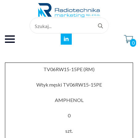
Search
for:
0
TV06RW15-15PE (RM)
Wtyk męski TV06RW15-15PE
AMPHENOL
0
szt.