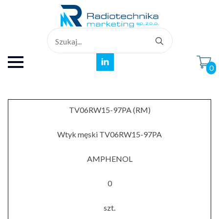
Search
for:
0
TV06RW15-97PA (RM)
Wtyk męski TV06RW15-97PA
AMPHENOL
0
szt.