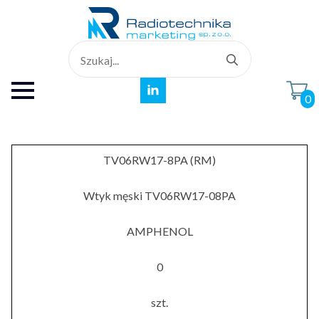
Search
for:
0
TV06RW17-8PA (RM)
Wtyk męski TV06RW17-08PA
AMPHENOL
0
szt.