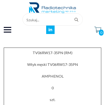
Search
for:
0
TV06RW17-35PN (RM)
Wtyk męski TV06RW17-35PN
AMPHENOL
0
szt.